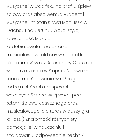
Muzycznej w Gdańsku na profilu śpiew
solowy oraz absolwentka Akademii
Muzycznej im. Stanisława Moniuszki w
Gdańsku na kierunku Wokalistyka,
specjalność Musical.
Zadebiutowała jako aktorka
musicalowa w roli Leny w spektaklu
„Katakumby” w reż. Aleksandry Olesiejuk,
w teatrze Rondo w Słupsku. Na swoim
koncie ma śpiewanie w różnego
rodzaju chórach i zespołach
wokalnych. Szkoliła swój wokal pod
kątem śpiewu klasycznego oraz
musicalowego, ale teraz w duszy gra
jej jazz :) Znajomość różnych styli
pomaga jej w nauczaniu i
znajdowaniu odpowiedniej techniki i