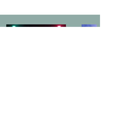
POLITYKA PRYWATNOŚCI
Dbamy o Twoją prywatność. Twoje dane
są u nas bezpieczne i są przetwarzane
zgodnie z Ogólnym Rozporządzeniem o
ochronie danych 2016/679 z dnia 27