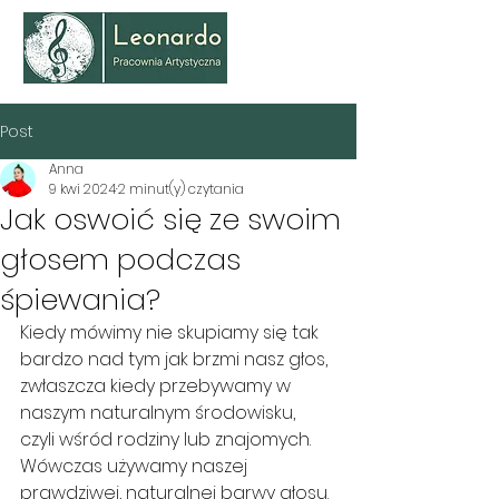
Post
Anna
9 kwi 2024
2 minut(y) czytania
Jak oswoić się ze swoim
głosem podczas
śpiewania?
Kiedy mówimy nie skupiamy się tak 
bardzo nad tym jak brzmi nasz głos, 
zwłaszcza kiedy przebywamy w 
naszym naturalnym środowisku, 
czyli wśród rodziny lub znajomych. 
Wówczas używamy naszej 
prawdziwej, naturalnej barwy głosu. 