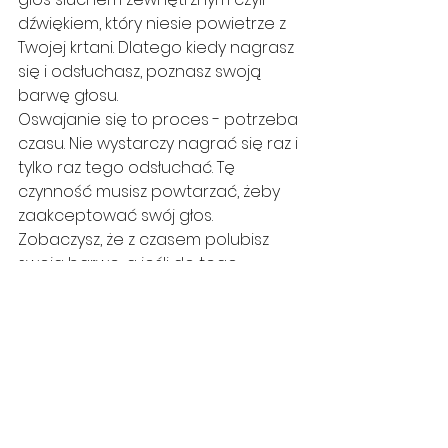
dźwiękiem, który niesie powietrze z 
Twojej krtani. Dlatego kiedy nagrasz 
się i odsłuchasz, poznasz swoją 
barwę głosu. 
Oswajanie się to proces - potrzeba 
czasu. Nie wystarczy nagrać się raz i 
tylko raz tego odsłuchać. Tę 
czynność musisz powtarzać, żeby 
zaakceptować swój głos. 
Zobaczysz, że z czasem polubisz 
swoją barwę, a jeśli do tego 
dojdzie to nauka śpiewu i pracy 
nad głosem będzie bardziej 
efektywna 😊